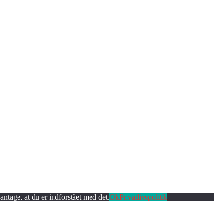
antage, at du er indforstået med det.
Ok
Privatlivspolitik