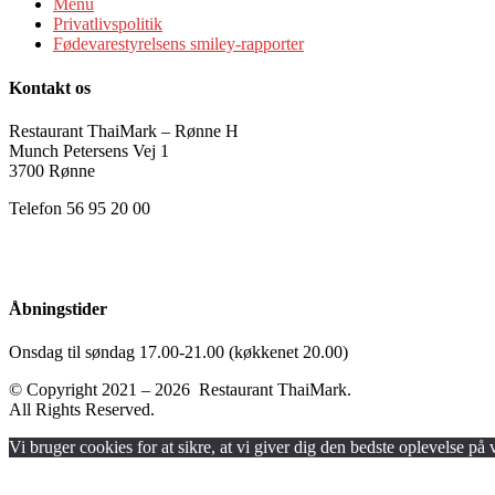
Menu
Privatlivspolitik
Fødevarestyrelsens smiley-rapporter
Kontakt os
Restaurant ThaiMark – Rønne H
Munch Petersens Vej 1
3700 Rønne
Telefon 56 95 20 00
Åbningstider
Onsdag til søndag 17.00-21.00 (køkkenet 20.00)
© Copyright 2021 – 2026 Restaurant ThaiMark.
All Rights Reserved.
Scroll
Vi bruger cookies for at sikre, at vi giver dig den bedste oplevelse på
Up